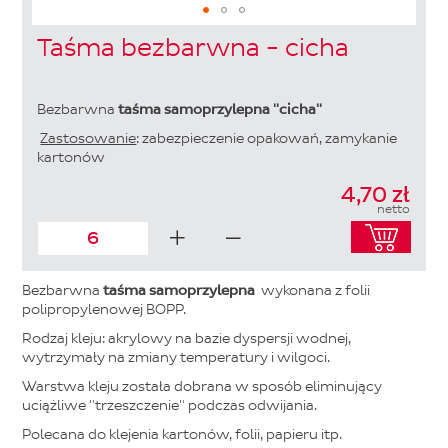
Skip
Taśma bezbarwna - cicha
to
the
beginning
of
Bezbarwna
taśma samoprzylepna "cicha"
the
Zastosowanie
: zabezpieczenie opakowań, zamykanie
images
kartonów
gallery
4,70 zł
netto
Bezbarwna
taśma samoprzylepna
wykonana z folii
polipropylenowej BOPP.
Rodzaj kleju: akrylowy na bazie dyspersji wodnej,
wytrzymały na zmiany temperatury i wilgoci.
Warstwa kleju została dobrana w sposób eliminujący
uciążliwe "trzeszczenie" podczas odwijania.
Polecana do klejenia kartonów, folii, papieru itp.