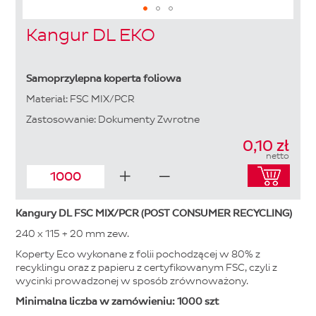
Skip
Kangur DL EKO
to
the
beginning
of
Samoprzylepna koperta foliowa
the
Materiał: FSC MIX/PCR
images
gallery
Zastosowanie: Dokumenty Zwrotne
0,10 zł
netto
Kangury DL FSC MIX/PCR (POST CONSUMER RECYCLING)
240 x 115 + 20 mm zew.
Koperty Eco wykonane z folii pochodzącej w 80% z
recyklingu oraz z papieru z certyfikowanym FSC, czyli z
wycinki prowadzonej w sposób zrównoważony.
Minimalna liczba w zamówieniu: 1000 szt