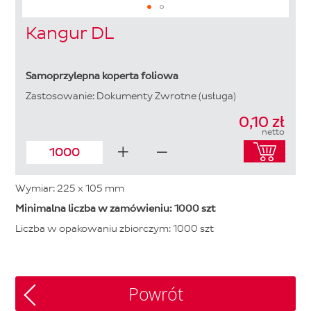
Skip
Kangur DL
to
the
beginning
of
Samoprzylepna koperta foliowa
the
Zastosowanie: Dokumenty Zwrotne (usługa)
images
gallery
0,10 zł
netto
Wymiar: 225 x 105 mm
Minimalna liczba w zamówieniu: 1000 szt
Liczba w opakowaniu zbiorczym: 1000 szt
Powrót